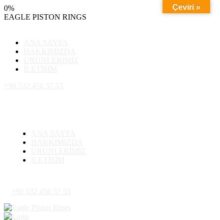
Çeviri »
0
%
EAGLE
PISTON
RINGS
ANA SAYFA
HAKKIMIZDA
ÜRÜNLERİMİZ
İLETİŞİM
+90 532 456 57 53
ANA SAYFA
HAKKIMIZDA
ÜRÜNLERİMİZ
İLETİŞİM
+90 532 456 57 53