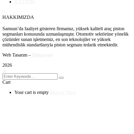
İLETİŞİM
HAKKIMIZDA
Samsun’da faaliyet gösteren firmamız, yüksek kaliteli araç piston
segmanları konusunda uzmanlaşmıştır. Otomotiv sektörüne yönelik
çözümler sunan işletmemiz, en son teknolojiler ve yüksek
mühendislik standartlarıyla piston segmanı tedarik etmektedir.
Web Tasarım –
Dijitasyon
2026
▲
Cart
Your cart is empty
Browse Shop