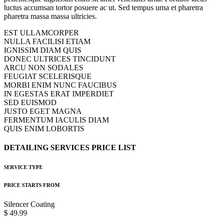
luctus accumsan tortor posuere ac ut. Sed tempus urna et pharetra
pharetra massa massa ultricies.
EST ULLAMCORPER
NULLA FACILISI ETIAM
IGNISSIM DIAM QUIS
DONEC ULTRICES TINCIDUNT
ARCU NON SODALES
FEUGIAT SCELERISQUE
MORBI ENIM NUNC FAUCIBUS
IN EGESTAS ERAT IMPERDIET
SED EUISMOD
JUSTO EGET MAGNA
FERMENTUM IACULIS DIAM
QUIS ENIM LOBORTIS
DETAILING
SERVICES
PRICE
LIST
SERVICE TYPE
PRICE STARTS FROM
Silencer Coating
$ 49.99