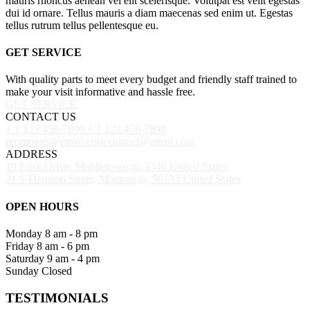
mauris rhoncus aenean vel elit scelerisque. Volutpat est velit egestas
dui id ornare. Tellus mauris a diam maecenas sed enim ut. Egestas
tellus rutrum tellus pellentesque eu.
GET SERVICE
With quality parts to meet every budget and friendly staff trained to
make your visit informative and hassle free.
GET SERVICE
CONTACT US
+ 1 123 456-7890
+ 1 123 456-7890
promotors@email.com
contact@email.com
ADDRESS
19 Frisk Drive, Middletown,nj, 3348 United States
31 S Division Street, Montour,ia, 50133 United States
OPEN HOURS
Monday
8 am - 8 pm
Friday
8 am - 6 pm
Saturday
9 am - 4 pm
Sunday
Closed
TESTIMONIALS