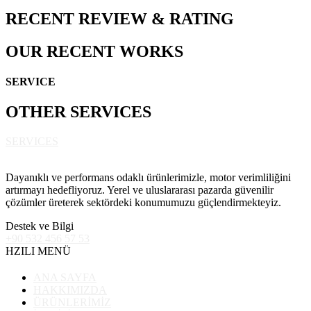
RECENT
REVIEW
&
RATING
OUR
RECENT
WORKS
SERVICE
OTHER
SERVICES
SERVICES
Dayanıklı ve performans odaklı ürünlerimizle, motor verimliliğini
artırmayı hedefliyoruz. Yerel ve uluslararası pazarda güvenilir
çözümler üreterek sektördeki konumumuzu güçlendirmekteyiz.
Destek ve Bilgi
+90 532 456 57 53
HZILI MENÜ
ANA SAYFA
HAKKIMIZDA
ÜRÜNLERİMİZ